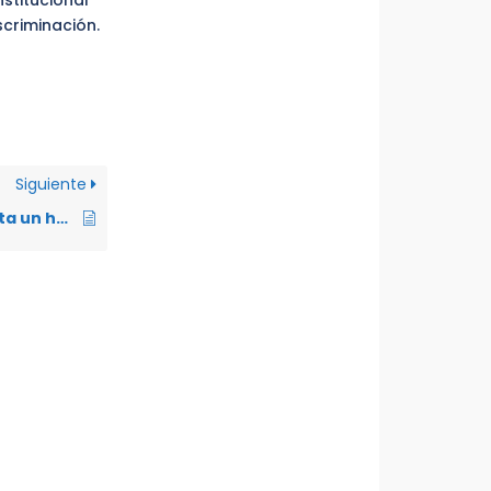
stitucional
scriminación.
Siguiente
¿Cuándo se presenta un hábeas corpus?