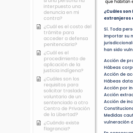
si una persona ha
que habitan e
interpuesto una
¿Cuáles son 
denuncia en mi
contra?
extranjeros 
¿Cuál es el costo del
Sí. Toda pers
trámite para
importar su 
acceder a defensa
jurisdiccion
penitenciaria?
han sido vuln
¿Cuál es el
procedimiento de
Acción de pr
aplicación de la
Hábeas corp
justicia indígena?
Acción de ac
¿Cuáles son los
Hábeas data
requisitos para
Acción por i
solicitar traslado
Acción extrao
voluntario de un
Acción de inc
sentenciado a otro
Centro de Privación
Constituciona
de la Libertad?
Medidas caut
vulneración d
¿Cuándo existe
flagrancia?