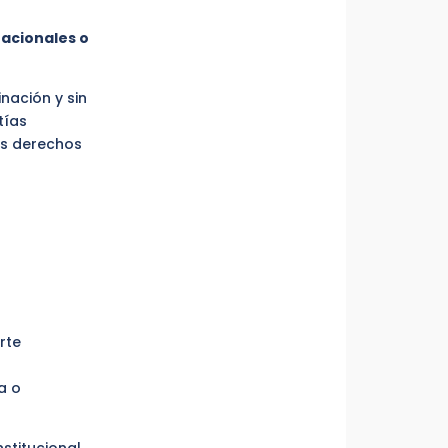
nacionales o
inación y sin
tías
us derechos
rte
a o