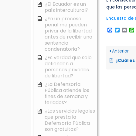
En consecuen
¿El Ecuador es un
que las perso
país intercultural?
¿En un proceso
Encuesta de s
penal me pueden
Faceboo
Twitte
Ema
privar de la libertad
antes de recibir una
sentencia
condenatoria?
Anterior
¿Es verdad que solo
¿Cuál es la diferencia entre
defienden a
personas privadas
de libertad?
¿La Defensoría
Pública atiende los
fines de semana y
feriados?
¿Los servicios legales
que presta la
Defensoría Pública
son gratuitos?