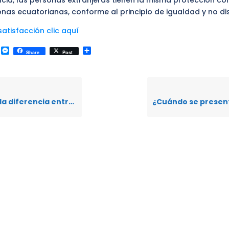
cia, las personas extranjeras tienen la misma protección con
nas ecuatorianas, conforme al principio de igualdad y no di
atisfacción clic aquí
k
r
il
WhatsApp
Messenger
Compartir
Share
Post
 Hábeas Data y Acción de Acceso a la información pública?