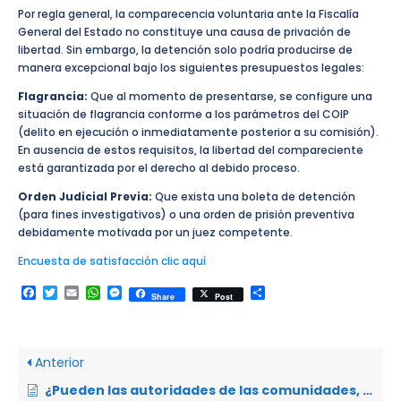
Por regla general, la comparecencia voluntaria ante la Fiscalía
General del Estado no constituye una causa de privación de
libertad. Sin embargo, la detención solo podría producirse de
manera excepcional bajo los siguientes presupuestos legales:
Flagrancia:
Que al momento de presentarse, se configure una
situación de flagrancia conforme a los parámetros del COIP
(delito en ejecución o inmediatamente posterior a su comisión).
En ausencia de estos requisitos, la libertad del compareciente
está garantizada por el derecho al debido proceso.
Orden Judicial Previa:
Que exista una boleta de detención
(para fines investigativos) o una orden de prisión preventiva
debidamente motivada por un juez competente.
Encuesta de satisfacción clic aquí
Facebook
Twitter
Email
WhatsApp
Messenger
Compartir
Share
Post
Anterior
¿Pueden las autoridades de las comunidades, pueblos y nacionalidades indígenas ejercer justicia indígena?