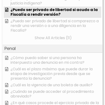
justicia indígena?
¿Puedo ser privado de libertad si acudo a la
Fiscalía a rendir versión?
¿Puedo ser privado de libertad si comparezco a
rendir una versión o a una diligencia en la
Fiscalía?
Show All Articles (11)
Penal
¿Cómo puedo saber si una persona ha
interpuesto una denuncia en mi contra?
¿Cuál es el plazo máximo que puede durar la
etapa de investigación previa desde que se
presenta la denuncia?
¿Cuál es la vigencia de una boleta de auxilio?
¿Cuándo se puede acceder al procedimiento
abreviado?
¿En qué casos procede el ejercicio privado de la