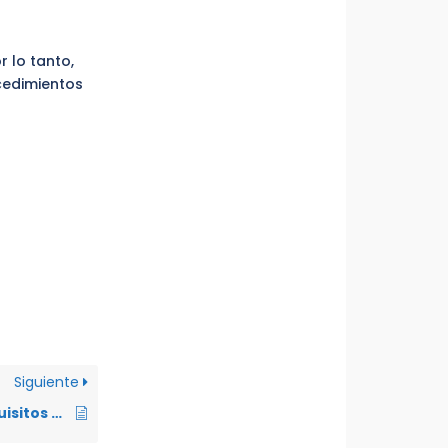
r lo tanto,
cedimientos
Siguiente
¿Cuáles son los requisitos para solicitar traslado voluntario de un sentenciado a otro Centro de Privación de la Libertad?