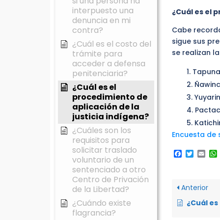
si una persona ha
interpuesto una
¿Cuál es el 
denuncia en mi
contra?
Cabe recordar
sigue sus pr
¿Cuál es el costo del
se realizan l
trámite para
acceder a defensa
Tapuna 
penitenciaria?
Ñawinc
¿Cuál es el
procedimiento de
Yuyari
aplicación de la
Pactac
justicia indígena?
Katichi
¿Cuáles son los
Encuesta de s
requisitos para
solicitar traslado
Faceboo
Twitte
Ema
voluntario de un
sentenciado a otro
Centro de Privación
Anterior
de la Libertad?
¿Cuándo existe
¿Cuál es el costo del 
flagrancia?