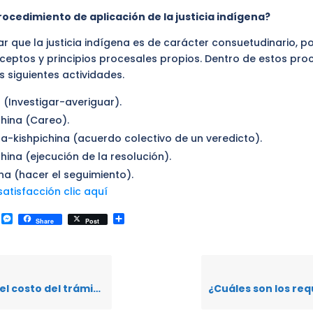
procedimiento de aplicación de la justicia indígena?
 que la justicia indígena es de carácter consuetudinario, po
eceptos y principios procesales propios. Dentro de estos pro
as siguientes actividades.
(Investigar-averiguar).
hina (Careo).
na-kishpichina (acuerdo colectivo de un veredicto).
hina (ejecución de la resolución).
na (hacer el seguimiento).
atisfacción clic aquí
k
r
il
WhatsApp
Messenger
Compartir
Share
Post
trámite para acceder a defensa penitenciaria?