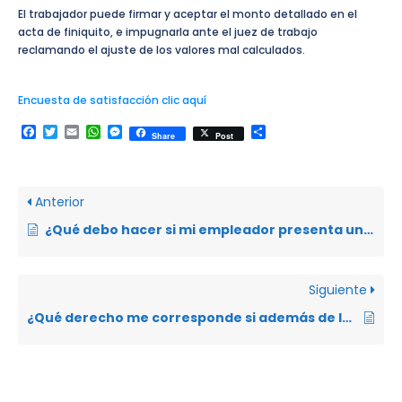
El trabajador puede firmar y aceptar el monto detallado en el
acta de finiquito, e impugnarla ante el juez de trabajo
reclamando el ajuste de los valores mal calculados.
Encuesta de satisfacción clic aquí
Facebook
Twitter
Email
WhatsApp
Messenger
Compartir
Share
Post
Anterior
¿Qué debo hacer si mi empleador presenta una solicitud de visto bueno en mi contra?
Siguiente
¿Qué derecho me corresponde si además de la jornada ordinaria laboro los fines de semana?