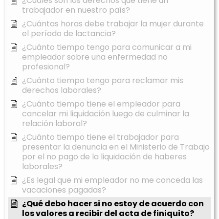
¿Cuáles son los derechos que tiene un
trabajador en nuestro país?
¿Cuántas horas debe trabajar la mujer durante
el período de lactancia?
¿Cuánto tiempo tengo para comunicar a mi
empleador sobre una enfermedad no
profesional?
¿Cuánto tiempo tengo para reclamar mis
derechos laborales?
¿Cuánto tiempo tiene el empleador para
cancelar mi liquidación luego de culminar la
relación laboral?
¿Cuánto tiempo tiene el trabajador para
presentar la denuncia en el Ministerio de Trabajo
por el no pago de la liquidación de haberes
laborales?
¿Es legal que mi empleador no me conceda las
vacaciones pagadas?
¿Qué debo hacer si no estoy de acuerdo con
los valores a recibir del acta de finiquito?