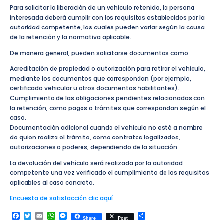
Para solicitar la liberación de un vehículo retenido, la persona
interesada deberá cumplir con los requisitos establecidos por la
autoridad competente, los cuales pueden variar según la causa
de la retención y la normativa aplicable.
De manera general, pueden solicitarse documentos como:
Acreditación de propiedad o autorización para retirar el vehículo,
mediante los documentos que correspondan (por ejemplo,
certificado vehicular u otros documentos habilitantes).
Cumplimiento de las obligaciones pendientes relacionadas con
la retención, como pagos o trámites que correspondan según el
caso.
Documentación adicional cuando el vehículo no esté a nombre
de quien realiza el trámite, como contratos legalizados,
autorizaciones o poderes, dependiendo de la situación.
La devolución del vehículo será realizada por la autoridad
competente una vez verificado el cumplimiento de los requisitos
aplicables al caso concreto.
Encuesta de satisfacción clic aquí
Facebook
Twitter
Email
WhatsApp
Messenger
Compartir
Share
Post