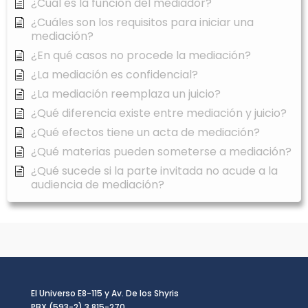
¿Cuál es la función del mediador?
¿Cuáles son los requisitos para iniciar una
mediación?
¿En qué casos no procede la mediación?
¿La mediación es confidencial?
¿La mediación reemplaza un juicio?
¿Qué diferencia existe entre mediación y juicio?
¿Qué efectos tiene un acta de mediación?
¿Qué materias pueden someterse a mediación?
¿Qué sucede si la parte invitada no acude a la
audiencia de mediación?
El Universo E8-115 y Av. De los Shyris
PBX (593-2) 3 815-270