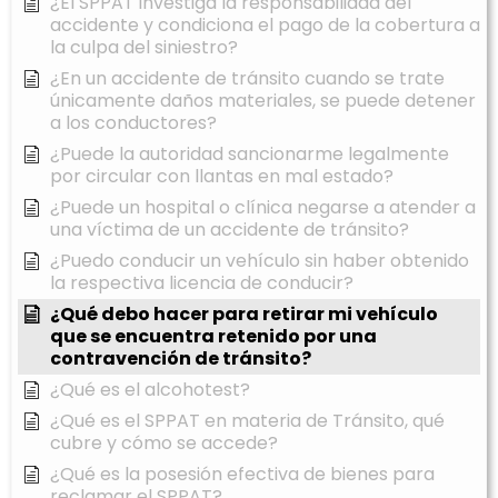
¿El SPPAT investiga la responsabilidad del
accidente y condiciona el pago de la cobertura a
la culpa del siniestro?
¿En un accidente de tránsito cuando se trate
únicamente daños materiales, se puede detener
a los conductores?
¿Puede la autoridad sancionarme legalmente
por circular con llantas en mal estado?
¿Puede un hospital o clínica negarse a atender a
una víctima de un accidente de tránsito?
¿Puedo conducir un vehículo sin haber obtenido
la respectiva licencia de conducir?
¿Qué debo hacer para retirar mi vehículo
que se encuentra retenido por una
contravención de tránsito?
¿Qué es el alcohotest?
¿Qué es el SPPAT en materia de Tránsito, qué
cubre y cómo se accede?
¿Qué es la posesión efectiva de bienes para
reclamar el SPPAT?