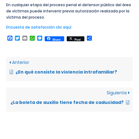
En cualquier etapa del proceso penal el defensor público del área
de víctimas puede intervenir previa autorización realizada por la
víctima del proceso.
Encuesta de satisfacción clic aquí
Facebook
Twitter
Email
WhatsApp
Messenger
Compartir
Share
Post
Anterior
¿En qué consiste la violencia intrafamiliar?
Siguiente
¿La boleta de auxilio tiene fecha de caducidad?