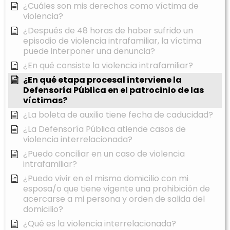
¿Cuáles son mis derechos como víctima de
violencia?
¿Después de 48 horas de haber sufrido un
episodio de violencia intrafamiliar, la víctima
puede interponer una denuncia?
¿En qué consiste la violencia intrafamiliar?
¿En qué etapa procesal interviene la
Defensoría Pública en el patrocinio de las
víctimas?
¿La boleta de auxilio tiene fecha de caducidad?
¿La Defensoría Pública atiende casos de
violencia interrelacionada?
¿Puedo conciliar en un caso de violencia
intrafamiliar?
¿Puedo vivir en el mismo domicilio con mi
esposa/o que tiene vigente una prohibición de
acercarse a mi persona y orden de salida del
domicilio?
¿Qué es la violencia interrelacionada?