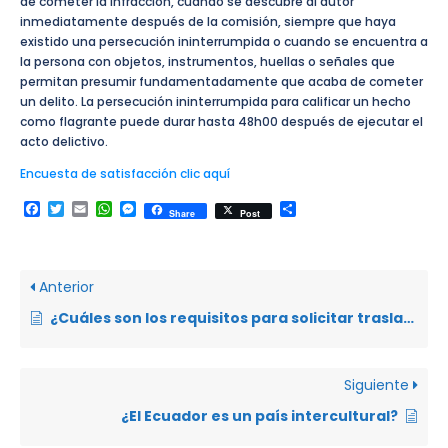
de cometer la infracción, cuando se descubre al autor
inmediatamente después de la comisión, siempre que haya
existido una persecución ininterrumpida o cuando se encuentra a
la persona con objetos, instrumentos, huellas o señales que
permitan presumir fundamentadamente que acaba de cometer
un delito. La persecución ininterrumpida para calificar un hecho
como flagrante puede durar hasta 48h00 después de ejecutar el
acto delictivo.
Encuesta de satisfacción clic aquí
Facebook
Twitter
Email
WhatsApp
Messenger
Compartir
Share
Post
Anterior
¿Cuáles son los requisitos para solicitar traslado voluntario de un sentenciado a otro Centro de Privación de la Libertad?
Siguiente
¿El Ecuador es un país intercultural?