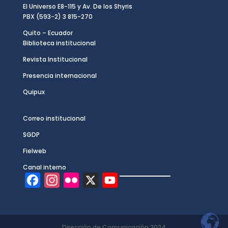
El Universo E8-115 y Av. De los Shyris
PBX (593-2) 3 815-270
Quito – Ecuador
Biblioteca institucional
Revista Institucional
Presencia internacional
Quipux
Correo institucional
SGDP
Fielweb
Canal interno
F
I
F
X
Y
a
n
l
o
c
s
i
u
e
t
c
T
Dirección de Comunicación 2024