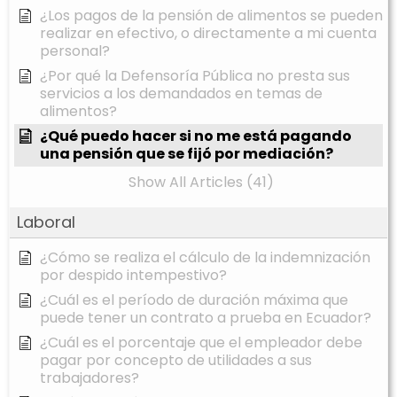
¿Los pagos de la pensión de alimentos se pueden
realizar en efectivo, o directamente a mi cuenta
personal?
¿Por qué la Defensoría Pública no presta sus
servicios a los demandados en temas de
alimentos?
¿Qué puedo hacer si no me está pagando
una pensión que se fijó por mediación?
Show All Articles (41)
Laboral
¿Cómo se realiza el cálculo de la indemnización
por despido intempestivo?
¿Cuál es el período de duración máxima que
puede tener un contrato a prueba en Ecuador?
¿Cuál es el porcentaje que el empleador debe
pagar por concepto de utilidades a sus
trabajadores?