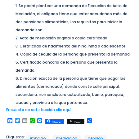
Se podrá plantear una demanda de Ejecución de Acta de
Mediación, el obligado tiene que estar adeudando más de
dos pensiones alimenticias, los requisitos para iniciar la
demanda son:
Acta de mediación original o copia certificada
Certificado de nacimiento del niño, niña o adolescente
Copia de cédula de la persona que presenta la demanda.
Certificado bancario de la persona que presenta la
demanda.
Dirección exacta de la persona que tiene que pagar los
alimentos (demandado) donde conste calle principal,
secundaria, nomenclatura actualizada, barrio, parroquia,
ciudad y provincia a la que pertenece.
Encuesta de satisfacción clic aquí
Facebook
Twitter
Email
WhatsApp
Messenger
Compartir
Share
Post
Etiquetas:
impago
mediación
pensión