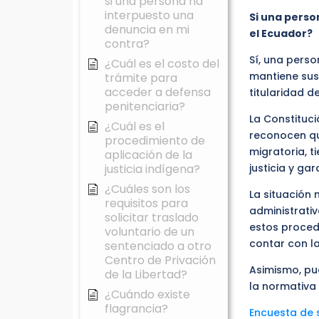
si una persona ha
interpuesto una
Si una perso
denuncia en mi
el Ecuador?
contra?
Sí, una perso
¿Cuál es el costo del
mantiene sus
trámite para
acceder a defensa
titularidad 
penitenciaria?
La Constituc
¿Cuál es el
reconocen qu
procedimiento de
migratoria, t
aplicación de la
justicia indígena?
justicia y ga
¿Cuáles son los
La situación 
requisitos para
administrati
solicitar traslado
estos proced
voluntario de un
contar con l
sentenciado a otro
Centro de Privación
Asimismo, pu
de la Libertad?
la normativa 
¿Cuándo existe
flagrancia?
Encuesta de s