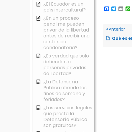
¿El Ecuador es un
Faceboo
Twitte
Ema
país intercultural?
¿En un proceso
penal me pueden
Anterior
privar de la libertad
antes de recibir una
Qué es el d
sentencia
condenatoria?
¿Es verdad que solo
defienden a
personas privadas
de libertad?
¿La Defensoría
Pública atiende los
fines de semana y
feriados?
¿Los servicios legales
que presta la
Defensoría Pública
son gratuitos?