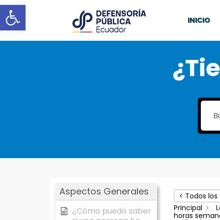
Abrir barra de herramientas
INICIO
¿Ti
Aspectos Generales
< Todos los
Principal
L
¿Cómo puedo saber
horas semana