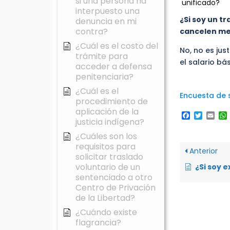
si una persona ha
unificado?
interpuesto una
¿Si soy un t
denuncia en mi
contra?
cancelen men
¿Cuál es el costo del
No, no es ju
trámite para
el salario bá
acceder a defensa
penitenciaria?
¿Cuál es el
Encuesta de s
procedimiento de
aplicación de la
Faceboo
Twitte
Ema
justicia indígena?
¿Cuáles son los
requisitos para
Anterior
solicitar traslado
voluntario de un
¿Si soy extranjero en situación irregular en Ecu
sentenciado a otro
Centro de Privación
de la Libertad?
¿Cuándo existe
flagrancia?