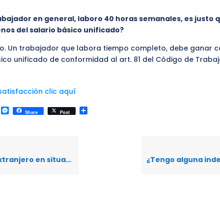
rabajador en general, laboro 40 horas semanales, es justo
os del salario básico unificado?
sto. Un trabajador que labora tiempo completo, debe ganar
sico unificado de conformidad al art. 81 del Código de Trabaj
atisfacción clic aquí
k
r
il
WhatsApp
Messenger
Compartir
Share
Post
ador, tengo los mismos derechos laborales que un ecuatoriano o extranjero en situación regular?