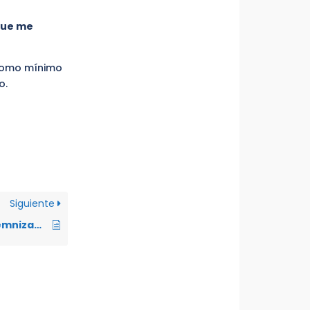
 que me
 como mínimo
o.
Siguiente
¿Tengo alguna indemnización adicional al ser despedido intempestivamente por ser una persona con discapacidad o tener bajo mi cuidado a una persona con discapacidad?