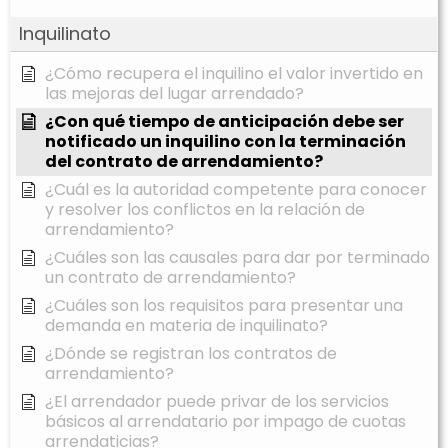
Inquilinato
¿Cómo recupera el inquilino el valor invertido en
las mejoras del lugar arrendado?
¿Con qué tiempo de anticipación debe ser
notificado un inquilino con la terminación
del contrato de arrendamiento?
¿Cuál es la autoridad competente para conocer
y resolver los conflictos en la relación de
arrendamiento?
¿Cuáles son las causales para dar por terminado
un contrato de arrendamiento?
¿Cuáles son los requisitos para presentar una
demanda en materia de inquilinato?
¿Dónde se registran los contratos de
arrendamiento?
¿El arrendador puede privar de los servicios
básicos al arrendatario por impago de cuotas
arrendaticias?