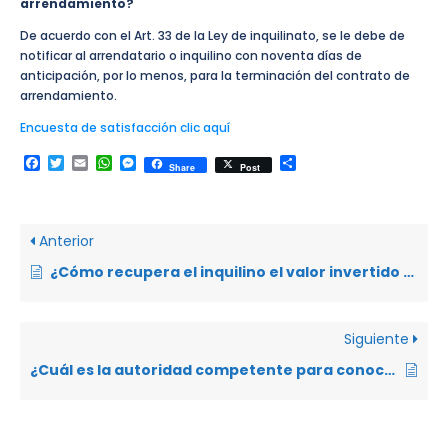
arrendamiento?
De acuerdo con el Art. 33 de la Ley de inquilinato, se le debe de
notificar al arrendatario o inquilino con noventa días de
anticipación, por lo menos, para la terminación del contrato de
arrendamiento.
Encuesta de satisfacción clic aquí
Facebook
Twitter
Email
WhatsApp
Messenger
Compartir
Share
Post
Anterior
¿Cómo recupera el inquilino el valor invertido en las mejoras del lugar arrendado?
Siguiente
¿Cuál es la autoridad competente para conocer y resolver los conflictos en la relación de arrendamiento?