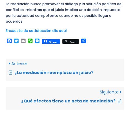
La mediación busca promover el diálogo y la solución pacífica de
conflictos, mientras que el juicio implica una decisión impuesta
por la autoridad competente cuando no es posible llegar a
acuerdos.
Encuesta de satisfacción clic aquí
Facebook
Twitter
Email
WhatsApp
Messenger
Compartir
Share
Post
Anterior
¿La mediación reemplaza un juicio?
Siguiente
¿Qué efectos tiene un acta de mediación?