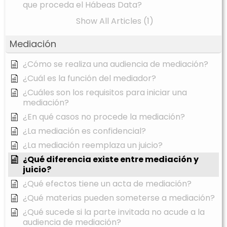
que proceda el Hábeas Data?
Show All Articles (1)
Mediación
¿Cómo se realiza una audiencia de mediación?
¿Cuál es la función del mediador?
¿Cuáles son los requisitos para iniciar una
mediación?
¿En qué casos no procede la mediación?
¿La mediación es confidencial?
¿La mediación reemplaza un juicio?
¿Qué diferencia existe entre mediación y
juicio?
¿Qué efectos tiene un acta de mediación?
¿Qué materias pueden someterse a mediación?
¿Qué sucede si la parte invitada no acude a la
audiencia de mediación?