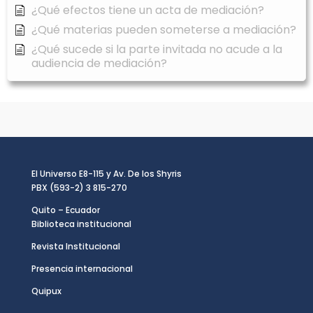
¿Qué efectos tiene un acta de mediación?
¿Qué materias pueden someterse a mediación?
¿Qué sucede si la parte invitada no acude a la
audiencia de mediación?
El Universo E8-115 y Av. De los Shyris
PBX (593-2) 3 815-270
Quito – Ecuador
Biblioteca institucional
Revista Institucional
Presencia internacional
Quipux