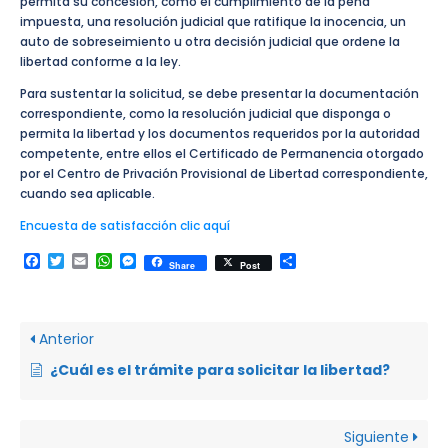
permita su concesión, como el cumplimiento de la pena
impuesta, una resolución judicial que ratifique la inocencia, un
auto de sobreseimiento u otra decisión judicial que ordene la
libertad conforme a la ley.
Para sustentar la solicitud, se debe presentar la documentación
correspondiente, como la resolución judicial que disponga o
permita la libertad y los documentos requeridos por la autoridad
competente, entre ellos el Certificado de Permanencia otorgado
por el Centro de Privación Provisional de Libertad correspondiente,
cuando sea aplicable.
Encuesta de satisfacción clic aquí
Facebook
Twitter
Email
WhatsApp
Messenger
Compartir
Share
Post
Anterior
¿Cuál es el trámite para solicitar la libertad?
Siguiente