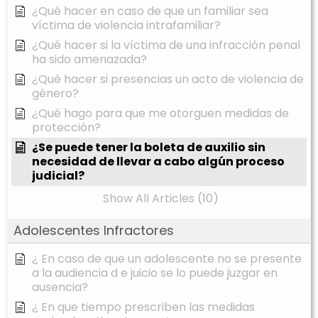
¿Qué hacer en caso de que un familiar sea
víctima de violencia intrafamiliar?
¿Qué hacer si la víctima de una infracción penal
ha sido amenazada?
¿Qué hacer si presencias un acto de violencia de
género?
¿Qué hago para que me otorguen medidas de
protección?
¿Se puede tener la boleta de auxilio sin
necesidad de llevar a cabo algún proceso
judicial?
Show All Articles (10)
Adolescentes Infractores
¿ En caso de que un adolescente no se presente
a la audiencia d e juicio se lo puede juzgar en
ausencia?
¿ En que tiempo prescriben las medidas