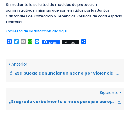
Sí, mediante la solicitud de medidas de protección
administrativas, mismas que son emitidas por las Juntas
Cantonales de Protección o Tenencias Políticas de cada espacio
territorial.
Encuesta de satisfacción clic aquí
Facebook
Twitter
Email
WhatsApp
Messenger
Compartir
Share
Post
Anterior
¿Se puede denunciar un hecho por violencia intrafamiliar en las Tenencias Políticas o Juntas Cantonales de Protección de Derechos?
Siguiente
¿Si agredo verbalmente a mi ex pareja o pareja puedo ser sancionado?