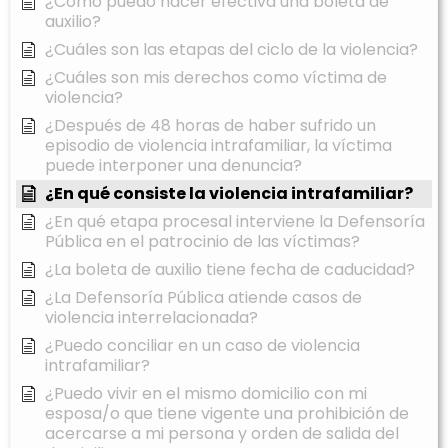
¿Cómo puedo hacer efectiva una boleta de
auxilio?
¿Cuáles son las etapas del ciclo de la violencia?
¿Cuáles son mis derechos como víctima de
violencia?
¿Después de 48 horas de haber sufrido un
episodio de violencia intrafamiliar, la víctima
puede interponer una denuncia?
¿En qué consiste la violencia intrafamiliar?
¿En qué etapa procesal interviene la Defensoría
Pública en el patrocinio de las víctimas?
¿La boleta de auxilio tiene fecha de caducidad?
¿La Defensoría Pública atiende casos de
violencia interrelacionada?
¿Puedo conciliar en un caso de violencia
intrafamiliar?
¿Puedo vivir en el mismo domicilio con mi
esposa/o que tiene vigente una prohibición de
acercarse a mi persona y orden de salida del