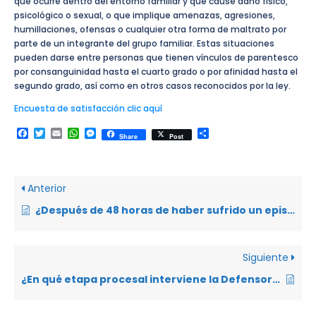
que ocurre dentro del entorno familiar y que cause daño físico,
psicológico o sexual, o que implique amenazas, agresiones,
humillaciones, ofensas o cualquier otra forma de maltrato por
parte de un integrante del grupo familiar. Estas situaciones
pueden darse entre personas que tienen vínculos de parentesco
por consanguinidad hasta el cuarto grado o por afinidad hasta el
segundo grado, así como en otros casos reconocidos por la ley.
Encuesta de satisfacción clic aquí
Facebook
Twitter
Email
WhatsApp
Messenger
Compartir
Share
Post
Anterior
¿Después de 48 horas de haber sufrido un episodio de violencia intrafamiliar, la víctima puede interponer una denuncia?
Siguiente
¿En qué etapa procesal interviene la Defensoría Pública en el patrocinio de las víctimas?