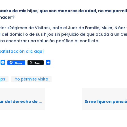
padre de mis hijos, que son menores de edad, no me permit
hacer?
 «Régimen de Visitas», ante el Juez de Familia, Mujer, Niñez 
del domicilio de sus hijos sin perjuicio de que acuda a un Ce
a encontrar una solución pacífica al conflicto.
atisfacción clic aquí
k
r
il
WhatsApp
Messenger
Compartir
Share
Post
jos
no permite visita
de edad y no desea comparecer por sus propios derechos para solicitar una liquidación ¿qué debe hacer la actora inicial de la demanda?