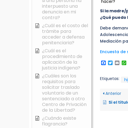
si una persona ha
hacer?
interpuesto una
Si la madre/
denuncia en mi
contra?
¿Qué puedo 
¿Cuál es el costo del
Debe demandar
trámite para
Adolescencia 
acceder a defensa
Mediación par
penitenciaria?
¿Cuál es el
Encuesta de s
procedimiento de
aplicación de la
Faceboo
Twitte
Ema
justicia indígena?
¿Cuáles son los
Etiquetas:
hi
requisitos para
solicitar traslado
voluntario de un
Anterior
sentenciado a otro
Si el titular del derecho de pensión alimenticia cumple la mayoría 
Centro de Privación
de la Libertad?
¿Cuándo existe
flagrancia?