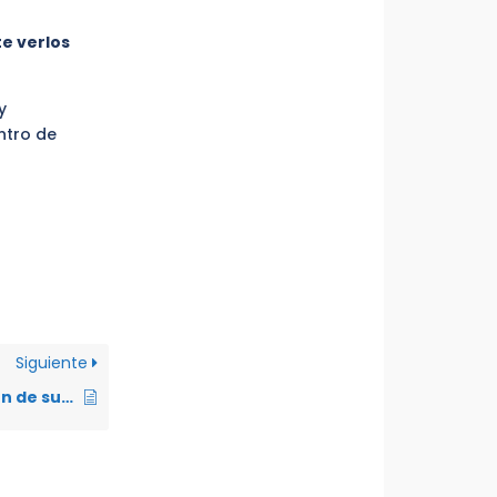
e verlos
y
ntro de
Siguiente
Si me fijaron pensión de subsistencia en un proceso de violencia intrafamiliar ¿puedo demandar alimentos para mi hija?