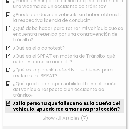
¿Puede un hospital o clínica negarse a atender a
una víctima de un accidente de tránsito?
¿Puedo conducir un vehículo sin haber obtenido
la respectiva licencia de conducir?
¿Qué debo hacer para retirar mi vehículo que se
encuentra retenido por una contravención de
tránsito?
¿Qué es el alcohotest?
¿Qué es el SPPAT en materia de Tránsito, qué
cubre y cómo se accede?
¿Qué es la posesión efectiva de bienes para
reclamar el SPPAT?
¿Qué grado de responsabilidad tiene el dueño
del vehículo respecto a un accidente de
tránsito?
¿Si la persona que fallece no es la dueña del
vehículo, ¿puede reclamar una protección?
Show All Articles (7)