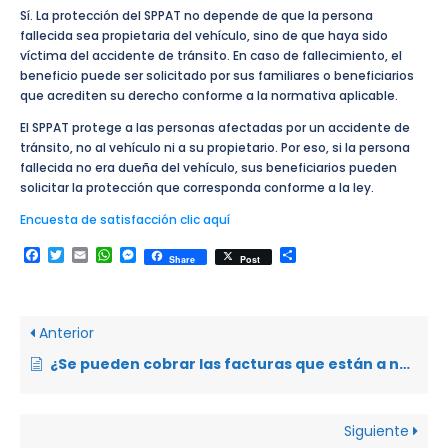
Sí. La protección del SPPAT no depende de que la persona
fallecida sea propietaria del vehículo, sino de que haya sido
víctima del accidente de tránsito. En caso de fallecimiento, el
beneficio puede ser solicitado por sus familiares o beneficiarios
que acrediten su derecho conforme a la normativa aplicable.
El SPPAT protege a las personas afectadas por un accidente de
tránsito, no al vehículo ni a su propietario. Por eso, si la persona
fallecida no era dueña del vehículo, sus beneficiarios pueden
solicitar la protección que corresponda conforme a la ley.
Encuesta de satisfacción clic aquí
Facebook
Twitter
Email
WhatsApp
Messenger
Compartir
Share
Post
Anterior
¿Se pueden cobrar las facturas que están a nombre de familiares o amigos?
Siguiente