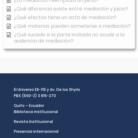
¿La mediación reemplaza un juicio?
¿Qué diferencia existe entre mediación y juicio?
¿Qué efectos tiene un acta de mediación?
¿Qué materias pueden someterse a mediación?
¿Qué sucede si la parte invitada no acude a la
audiencia de mediación?
El Universo E8-115 y Av. De los Shyris
PBX (593-2) 3 815-270
Quito – Ecuador
Biblioteca institucional
Revista Institucional
Presencia internacional