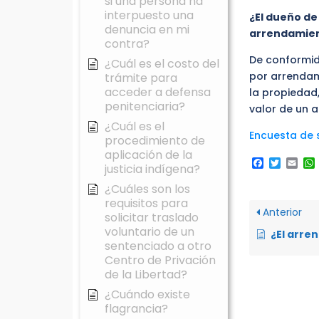
si una persona ha
interpuesto una
¿El dueño de
denuncia en mi
arrendamie
contra?
De conformida
¿Cuál es el costo del
por arrendam
trámite para
acceder a defensa
la propiedad,
penitenciaria?
valor de un a
¿Cuál es el
Encuesta de s
procedimiento de
aplicación de la
Faceboo
Twitte
Ema
justicia indígena?
¿Cuáles son los
requisitos para
Anterior
solicitar traslado
voluntario de un
¿El arrendador puede privar de los 
sentenciado a otro
Centro de Privación
de la Libertad?
¿Cuándo existe
flagrancia?