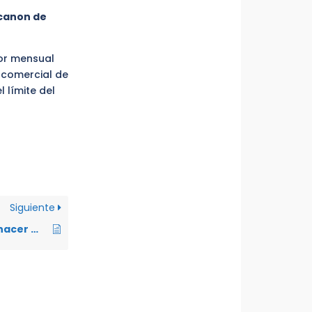
 canon de
lor mensual
 comercial de
 límite del
Siguiente
¿El inquilino puede hacer mejoras en el lugar arrendado?