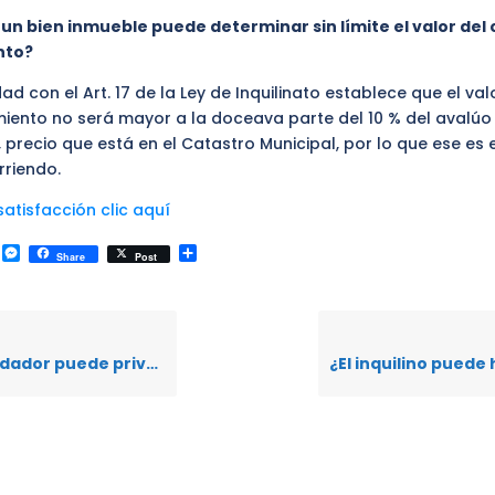
 un bien inmueble puede determinar sin límite el valor del
nto?
d con el Art. 17 de la Ley de Inquilinato establece que el va
iento no será mayor a la doceava parte del 10 % del avalúo
 precio que está en el Catastro Municipal, por lo que ese es el
rriendo.
atisfacción clic aquí
k
r
il
WhatsApp
Messenger
Compartir
Share
Post
servicios básicos al arrendatario por impago de cuotas arrendaticias?