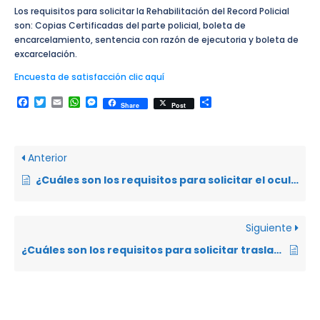
Los requisitos para solicitar la Rehabilitación del Record Policial
son: Copias Certificadas del parte policial, boleta de
encarcelamiento, sentencia con razón de ejecutoria y boleta de
excarcelación.
Encuesta de satisfacción clic aquí
Facebook
Twitter
Email
WhatsApp
Messenger
Compartir
Share
Post
Anterior
¿Cuáles son los requisitos para solicitar el ocultamiento en el SATJE?
Siguiente
¿Cuáles son los requisitos para solicitar traslado voluntario de un sentenciado a otro Centro de Privación de la Libertad?