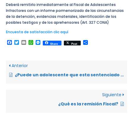
Deberá remitirlo inmediatamente al Fiscal de Adolescentes
Infractores con un informe pormenorizado de las circunstancias
de la detención, evidencias materiales, identificación de los
posibles testigos y de los aprehensores (Art. 327 CONA)
Encuesta de satisfacción clic aquí
Facebook
Twitter
Email
WhatsApp
Messenger
Compartir
Share
Post
Anterior
¿Puede un adolescente que esta sentenciado tener salidas y en que casos?
Siguiente
¿Qué es la remisión Fiscal?