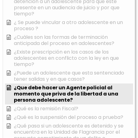
detención a un adolescente para que este
presente en un audiencia de juicio y por que
tiempo?
¿ Se puede vincular a otro adolescente en un
proceso ?
¿Cuáles son las formas de terminación
anticipada del proceso en adolescentes?
¿Existe prescripción en los casos de los
adolescentes en conflicto con la ley en que
tiempo?
¿Puede un adolescente que esta sentenciado
tener salidas y en que casos?
¿Que debe hacer un Agente policial al
momento que priva de la libertad a una
persona adolescente?
¿Qué es la remisión Fiscal?
¿Qué es la suspensión del proceso a prueba?
¿Qué pasa si un adolescente es detenido y se
encuentra en la Unidad de Flagrancia por el