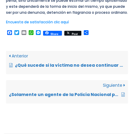
penal, sino únicamente se puede estimar un tiempo aproximado
y este dependerá de la forma de inicio del mismo, ya que puede
ser por una denuncia, detención en flagrancia o proceso ordinario.
Encuesta de satisfacción clic aquí
Facebook
Twitter
Email
WhatsApp
Messenger
Compartir
Share
Post
Anterior
¿Qué sucede si la víctima no desea continuar con la tramitación del proceso?
Siguiente
¿Solamente un agente de la Policía Nacional puede aprehender a una persona que hubiere cometido un delito?