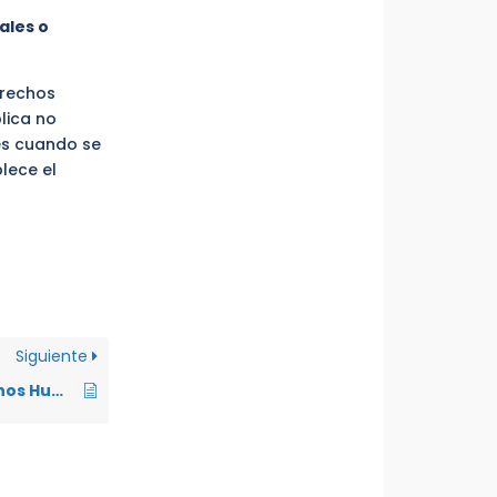
ales o
erechos
lica no
es cuando se
lece el
Siguiente
¿Qué son los Derechos Humanos?