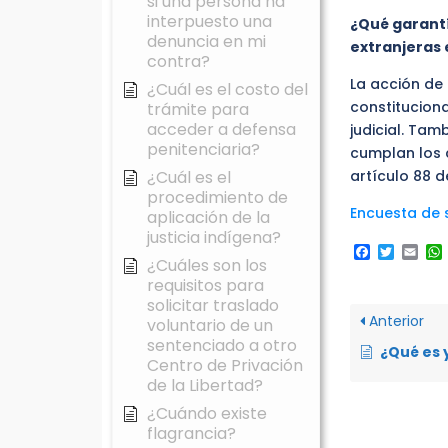
si una persona ha
interpuesto una
¿Qué garantí
denuncia en mi
extranjeras
contra?
La acción de
¿Cuál es el costo del
constitucion
trámite para
acceder a defensa
judicial. Ta
penitenciaria?
cumplan los c
¿Cuál es el
artículo 88 d
procedimiento de
Encuesta de s
aplicación de la
justicia indígena?
Faceboo
Twitte
Ema
¿Cuáles son los
requisitos para
solicitar traslado
Anterior
voluntario de un
sentenciado a otro
¿Qué es y cuándo proc
Centro de Privación
de la Libertad?
¿Cuándo existe
flagrancia?