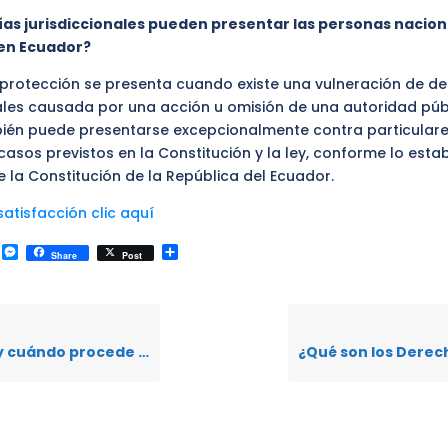
as jurisdiccionales pueden presentar las personas nacion
 en Ecuador?
 protección se presenta cuando existe una vulneración de d
ales causada por una acción u omisión de una autoridad púb
mbién puede presentarse excepcionalmente contra particular
asos previstos en la Constitución y la ley, conforme lo estab
e la Constitución de la República del Ecuador.
atisfacción clic aquí
k
r
il
WhatsApp
Messenger
Compartir
Share
Post
ede la acción extraordinaria de protección?