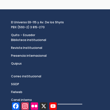
El Universo E8-115 y Av. De los Shyris
PBX (593-2) 3 815-270
Quito – Ecuador
Biblioteca institucional
Revista Institucional
Presencia internacional
Quipux
Correo institucional
SGDP
Fielweb
Canal interno
F
I
F
X
Y