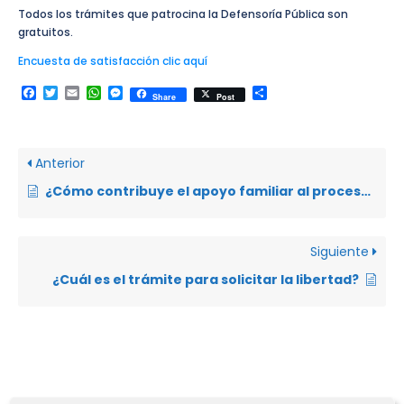
Todos los trámites que patrocina la Defensoría Pública son
gratuitos.
Encuesta de satisfacción clic aquí
Facebook
Twitter
Email
WhatsApp
Messenger
Compartir
Share
Post
Anterior
¿Cómo contribuye el apoyo familiar al proceso de rehabilitación?
Siguiente
¿Cuál es el trámite para solicitar la libertad?