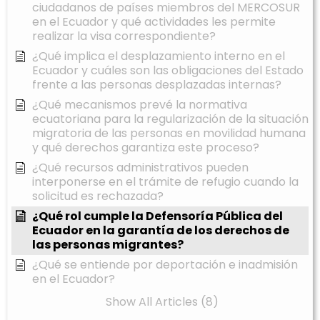
ciudadanos de países miembros del MERCOSUR
en el Ecuador y qué actividades les permite
realizar la visa correspondiente?
¿Qué implica el desplazamiento interno en el
Ecuador y cuáles son las obligaciones del Estado
frente a las personas desplazadas internas?
¿Qué mecanismos prevé la normativa
ecuatoriana para la regularización de la situación
migratoria de las personas en movilidad humana
y qué derechos garantiza este proceso?
¿Qué recursos administrativos pueden
interponerse en el trámite de refugio cuando la
solicitud es rechazada?
¿Qué rol cumple la Defensoría Pública del
Ecuador en la garantía de los derechos de
las personas migrantes?
¿Qué se entiende por deportación e inadmisión
en el Ecuador?
Show All Articles (8)