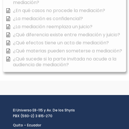
mediación?
¿En qué casos no procede la mediación?
¿La mediación es confidencial?
¿La mediación reemplaza un juicio?
¿Qué diferencia existe entre mediación y juicio?
¿Qué efectos tiene un acta de mediación?
¿Qué materias pueden someterse a mediación?
¿Qué sucede si la parte invitada no acude a la
audiencia de mediación?
El Universo E8-115 y Av. De los Shyris
PBX (593-2) 3 815-270
Quito – Ecuador