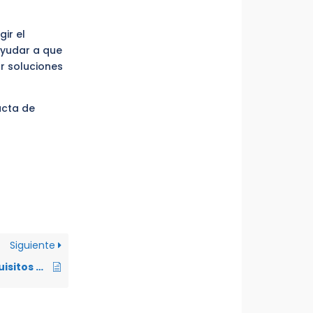
gir el
ayudar a que
r soluciones
acta de
Siguiente
¿Cuáles son los requisitos para iniciar una mediación?