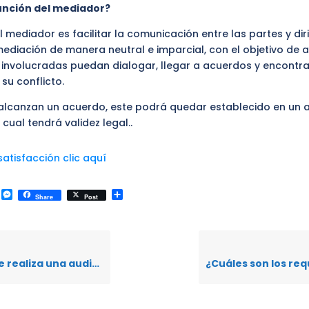
función del mediador?
l mediador es facilitar la comunicación entre las partes y diri
ediación de manera neutral e imparcial, con el objetivo de 
 involucradas puedan dialogar, llegar a acuerdos y encontra
 su conflicto.
s alcanzan un acuerdo, este podrá quedar establecido en un 
 cual tendrá validez legal..
atisfacción clic aquí
k
r
il
WhatsApp
Messenger
Compartir
Share
Post
za una audiencia de mediación?