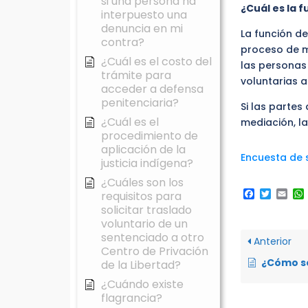
si una persona ha
¿Cuál es la 
interpuesto una
denuncia en mi
La función de
contra?
proceso de m
¿Cuál es el costo del
las personas
trámite para
voluntarias a
acceder a defensa
penitenciaria?
Si las parte
¿Cuál es el
mediación, la
procedimiento de
aplicación de la
Encuesta de s
justicia indígena?
¿Cuáles son los
Faceboo
Twitte
Ema
requisitos para
solicitar traslado
voluntario de un
sentenciado a otro
Anterior
Centro de Privación
¿Cómo se reali
de la Libertad?
¿Cuándo existe
flagrancia?