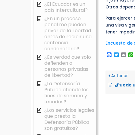
Hijos mayor
¿El Ecuador es un
Otros depend
país intercultural?
¿En un proceso
Para ejercer 
penal me pueden
una visa vige
privar de la libertad
tener impedi
antes de recibir una
sentencia
Encuesta de s
condenatoria?
Faceboo
Twitte
Ema
¿Es verdad que solo
defienden a
personas privadas
de libertad?
Anterior
¿La Defensoría
¿Puede una persona extranjera o en situación
Pública atiende los
fines de semana y
feriados?
¿Los servicios legales
que presta la
Defensoría Pública
son gratuitos?