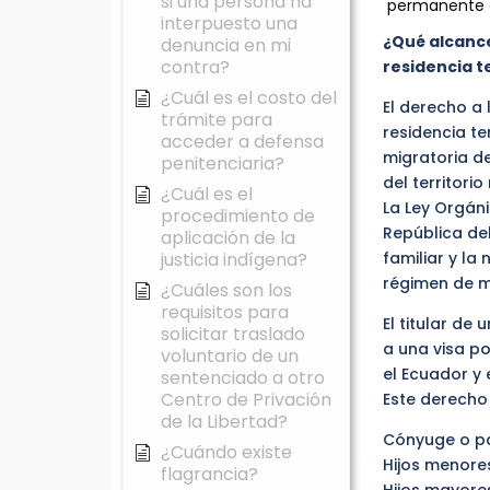
si una persona ha
permanente 
interpuesto una
¿Qué alcance
denuncia en mi
contra?
residencia 
¿Cuál es el costo del
El derecho a 
trámite para
residencia t
acceder a defensa
migratoria de
penitenciaria?
del territorio
¿Cuál es el
La Ley Orgán
procedimiento de
República del
aplicación de la
justicia indígena?
familiar y l
régimen de m
¿Cuáles son los
requisitos para
El titular de
solicitar traslado
a una visa p
voluntario de un
el Ecuador y
sentenciado a otro
Centro de Privación
Este derecho
de la Libertad?
Cónyuge o pa
¿Cuándo existe
Hijos menore
flagrancia?