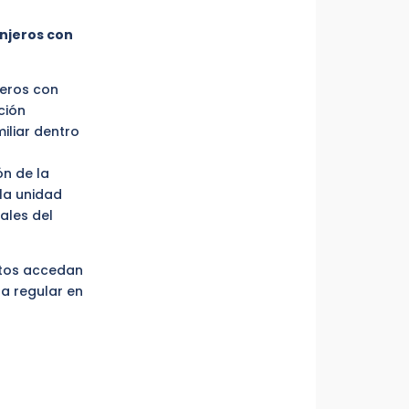
anjeros con
jeros con
ción
iliar dentro
ón de la
 la unidad
ales del
ectos accedan
a regular en