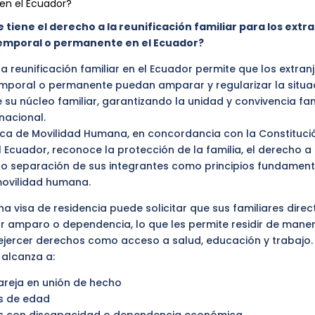
en el Ecuador?
 tiene el derecho a la reunificación familiar para los extr
temporal o permanente en el Ecuador?
la reunificación familiar en el Ecuador permite que los extran
emporal o permanente puedan amparar y regularizar la situa
 su núcleo familiar, garantizando la unidad y convivencia fam
 nacional.
ica de Movilidad Humana, en concordancia con la Constituci
 Ecuador, reconoce la protección de la familia, el derecho a
a no separación de sus integrantes como principios fundament
ovilidad humana.
 una visa de residencia puede solicitar que sus familiares dir
or amparo o dependencia, lo que les permite residir de maner
 ejercer derechos como acceso a salud, educación y trabajo.
 alcanza a:
reja en unión de hecho
s de edad