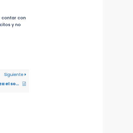
o contar con
citos y no
Siguiente
¿Qué beneficios goza el solicitante de refugio si su solicitud fue admitida a trámite?