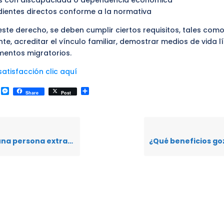
es con discapacidad o dependencia económica
ientes directos conforme a la normativa
este derecho, se deben cumplir ciertos requisitos, tales com
nte, acreditar el vínculo familiar, demostrar medios de vida lí
mentos migratorios.
atisfacción clic aquí
k
r
il
WhatsApp
Messenger
Compartir
Share
Post
 de movilidad humana acceder al patrocinio gratuito de la Defensoría Pública en Ecuador?