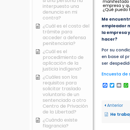
si una persona ha
manifestado 
empresa y qu
interpuesto una
¿Qué puedo 
denuncia en mi
contra?
Me encuentro
¿Cuál es el costo del
empleador m
trámite para
la empresa 
acceder a defensa
hacer?
penitenciaria?
Por su condi
¿Cuál es el
en base al pr
procedimiento de
aplicación de la
ser despedid
justicia indígena?
Encuesta de s
¿Cuáles son los
requisitos para
Faceboo
Twitte
Ema
solicitar traslado
voluntario de un
sentenciado a otro
Anterior
Centro de Privación
de la Libertad?
He trabajado durante 27 años consecutivos en una empresa, mi empleador me ha pedido que terminemos la relación labor
¿Cuándo existe
flagrancia?