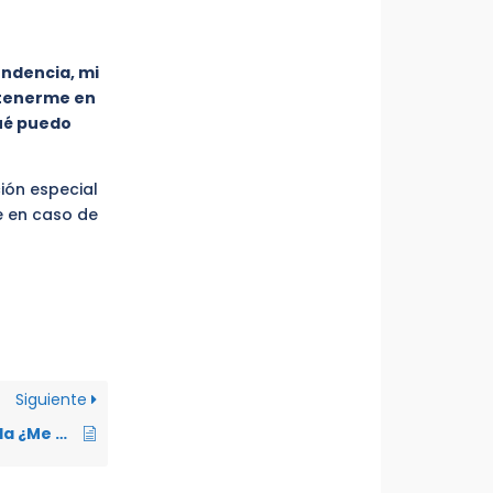
endencia, mi
ntenerme en
ué puedo
ión especial
e en caso de
Siguiente
Si estoy embarazada ¿Me pueden despedir de mi trabajo?