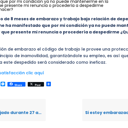
que por mi condición ya no puede mantenerme en la
e presente mi renuncia o procedería a despedirme
hacer?
 de 8 meses de embarazo y trabajo bajo relación de dep
e ha manifestado que por mi condición ya no puede ma
y que presente mi renuncia o procedería a despedirme ¿Q
ción de embarazo el código de trabajo le provee una protecc
incipio de inamovilidad, garantizándole su empleo, es así qu
a este despedido será considerado como ineficaz.
atisfacción clic aquí
k
r
il
WhatsApp
Messenger
Compartir
Share
Post
al para acogerme a la jubilación patronal, para este efecto debo firmar un documento donde se indica que por liquidación para acceder a la jubilación recibiré como pago total la cantidad de $1000 ¿Es correcto recibir esta cantidad?