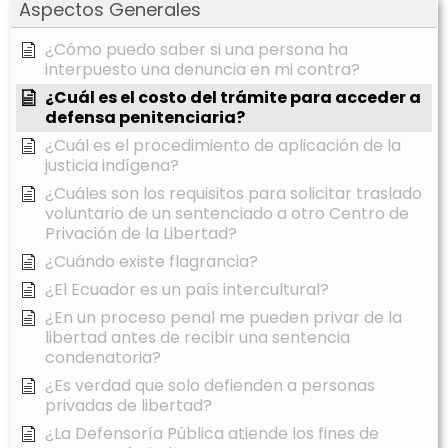
Aspectos Generales
¿Cómo puedo saber si una persona ha
interpuesto una denuncia en mi contra?
¿Cuál es el costo del trámite para acceder a
defensa penitenciaria?
¿Cuál es el procedimiento de aplicación de la
justicia indígena?
¿Cuáles son los requisitos para solicitar traslado
voluntario de un sentenciado a otro Centro de
Privación de la Libertad?
¿Cuándo existe flagrancia?
¿El Ecuador es un país intercultural?
¿En un proceso penal me pueden privar de la
libertad antes de recibir una sentencia
condenatoria?
¿Es verdad que solo defienden a personas
privadas de libertad?
¿La Defensoría Pública atiende los fines de