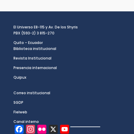
El Universo E8-115 y Av. De los Shyris
PBX (593-2) 3 815-270
Quito – Ecuador
Biblioteca institucional
Revista Institucional
Presencia internacional
Quipux
Correo institucional
SGDP
Fielweb
Canal interno
F
I
F
X
Y