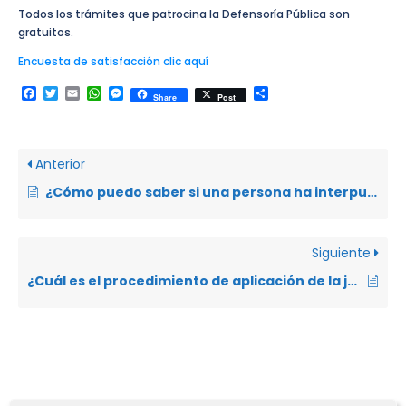
Todos los trámites que patrocina la Defensoría Pública son
gratuitos.
Encuesta de satisfacción clic aquí
Facebook
Twitter
Email
WhatsApp
Messenger
Compartir
Share
Post
Anterior
¿Cómo puedo saber si una persona ha interpuesto una denuncia en mi contra?
Siguiente
¿Cuál es el procedimiento de aplicación de la justicia indígena?