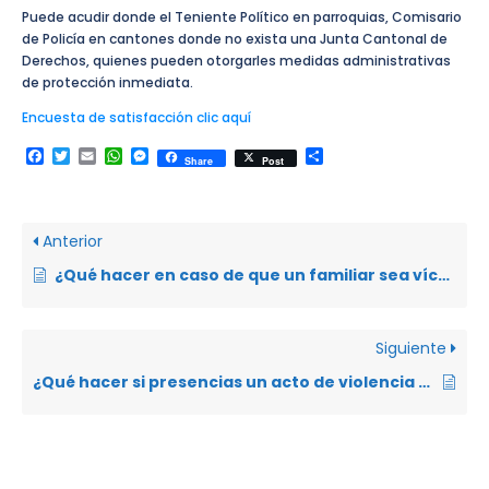
Puede acudir donde el Teniente Político en parroquias, Comisario
de Policía en cantones donde no exista una Junta Cantonal de
Derechos, quienes pueden otorgarles medidas administrativas
de protección inmediata.
Encuesta de satisfacción clic aquí
Facebook
Twitter
Email
WhatsApp
Messenger
Compartir
Share
Post
Anterior
¿Qué hacer en caso de que un familiar sea víctima de violencia intrafamiliar?
Siguiente
¿Qué hacer si presencias un acto de violencia de género?