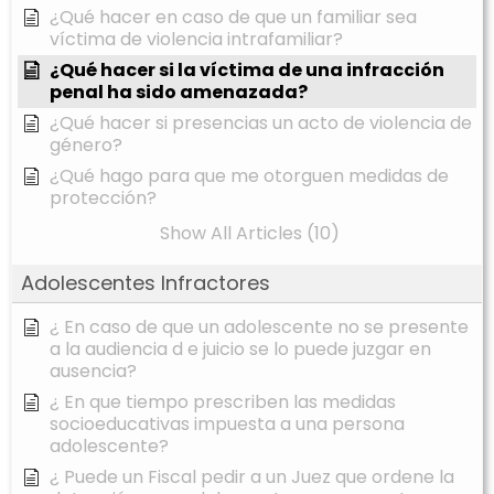
¿Qué hacer en caso de que un familiar sea
víctima de violencia intrafamiliar?
¿Qué hacer si la víctima de una infracción
penal ha sido amenazada?
¿Qué hacer si presencias un acto de violencia de
género?
¿Qué hago para que me otorguen medidas de
protección?
Show All Articles (10)
Adolescentes Infractores
¿ En caso de que un adolescente no se presente
a la audiencia d e juicio se lo puede juzgar en
ausencia?
¿ En que tiempo prescriben las medidas
socioeducativas impuesta a una persona
adolescente?
¿ Puede un Fiscal pedir a un Juez que ordene la