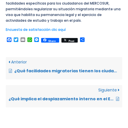
facilidades específicas para los ciudadanos del MERCOSUR,
permitiéndoles regularizar su situación migratoria mediante una
visa que habilita su permanencia legal y el ejercicio de
actividades de estudio y trabajo en el país.
Encuesta de satisfacción clic aquí
Facebook
Twitter
Email
WhatsApp
Messenger
Compartir
Share
Post
Anterior
¿Qué facilidades migratorias tienen los ciudadanos de países miembros del MERCOSUR en el Ecuador y qué actividades les permite realizar la visa correspondiente?
Siguiente
¿Qué implica el desplazamiento interno en el Ecuador y cuáles son las obligaciones del Estado frente a las personas desplazadas internas?