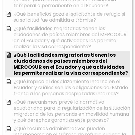
temporal o permanente en el Ecuador?
¿Qué beneficios goza el solicitante de refugio si
su solicitud fue admitida a trámite?
¿Qué facilidades migratorias tienen los
ciudadanos de países miembros del MERCOSUR
en el Ecuador y qué actividades les permite
realizar la visa correspondiente?
¿Qué facilidades migratorias tienen los
ciudadanos de países miembros del
MERCOSUR en el Ecuador y qué actividades
les permite realizar la visa correspondiente?
¿Qué implica el desplazamiento interno en el
Ecuador y cuáles son las obligaciones del Estado
frente a las personas desplazadas internas?
¿Qué mecanismos prevé la normativa
ecuatoriana para la regularización de la situación
migratoria de las personas en movilidad humana
y qué derechos garantiza este proceso?
¿Qué recursos administrativos pueden
interponerse en el trámite de refugio cuando la