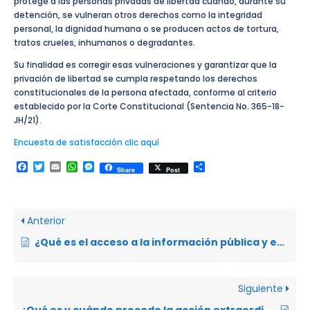
protege a las personas privadas de libertad cuando, durante su
detención, se vulneran otros derechos como la integridad
personal, la dignidad humana o se producen actos de tortura,
tratos crueles, inhumanos o degradantes.
Su finalidad es corregir esas vulneraciones y garantizar que la
privación de libertad se cumpla respetando los derechos
constitucionales de la persona afectada, conforme al criterio
establecido por la Corte Constitucional (Sentencia No. 365-18-
JH/21).
Encuesta de satisfacción clic aquí
Facebook
Twitter
Email
WhatsApp
Messenger
Compartir
Share
Post
Anterior
¿Qué es el acceso a la información pública y en cuándo se propone?
Siguiente