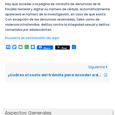
Hay que acceder a la página de consulta de denuncias de la
Fiscalía General y digitar su número de cédula, automáticamente
aparecerá el número de la investigación, en caso de que exista.
Con excepción de las denuncias reservadas, tales como de
violencia intrafamiliar, delitos contra la integridad sexual y delitos
cometidos por adolescentes.
Encuesta de satisfacción clic aquí
Facebook
Twitter
Email
WhatsApp
Messenger
Compartir
Share
Post
Siguiente
¿Cuál es el costo del trámite para acceder a defensa penitenciaria?
Aspectos Generales