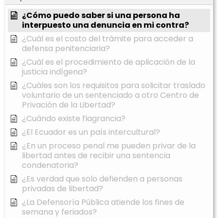
¿Cómo puedo saber si una persona ha
interpuesto una denuncia en mi contra?
¿Cuál es el costo del trámite para acceder a
defensa penitenciaria?
¿Cuál es el procedimiento de aplicación de la
justicia indígena?
¿Cuáles son los requisitos para solicitar traslado
voluntario de un sentenciado a otro Centro de
Privación de la Libertad?
¿Cuándo existe flagrancia?
¿El Ecuador es un país intercultural?
¿En un proceso penal me pueden privar de la
libertad antes de recibir una sentencia
condenatoria?
¿Es verdad que solo defienden a personas
privadas de libertad?
¿La Defensoría Pública atiende los fines de
semana y feriados?