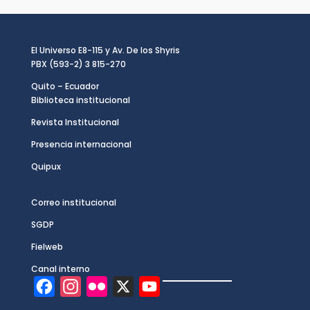
El Universo E8-115 y Av. De los Shyris
PBX (593-2) 3 815-270
Quito – Ecuador
Biblioteca institucional
Revista Institucional
Presencia internacional
Quipux
Correo institucional
SGDP
Fielweb
Canal interno
F
I
F
X
Y
a
n
l
o