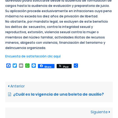
abreviado podrá solicitarse desde la audiencia de formulación de
cargos hasta la audiencia de evaluación y preparatoria de juicio.
Su aplicación procede exclusivamente en infracciones cuya pena
máxima no exceda los diez años de privación de libertad.
No obstante, por mandato legal, se excluyen de este beneficio
los delitos de: secuestro, contra la integridad sexual y
reproductiva, extorsión, violencia sexual contra la mujer o
miembros del núcleo familiar, actividades ilícitas de recursos
mineros, abigeato con violencia, financiación del terrorismo y
delincuencia organizada.
Encuesta de satisfacción clic aquí
Facebook
Twitter
Email
WhatsApp
Messenger
Compartir
Share
Post
Anterior
¿Cuál es la vigencia de una boleta de auxilio?
Siguiente