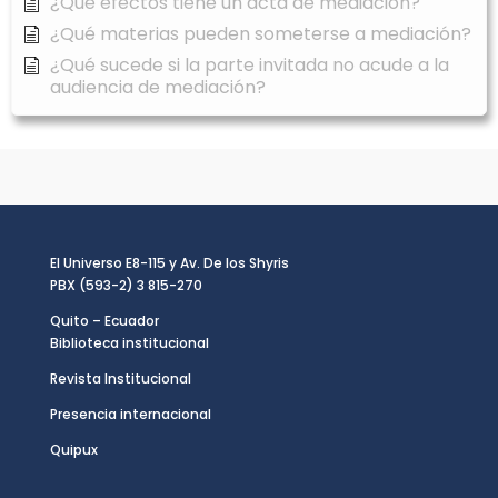
¿Qué efectos tiene un acta de mediación?
¿Qué materias pueden someterse a mediación?
¿Qué sucede si la parte invitada no acude a la
audiencia de mediación?
El Universo E8-115 y Av. De los Shyris
PBX (593-2) 3 815-270
Quito – Ecuador
Biblioteca institucional
Revista Institucional
Presencia internacional
Quipux