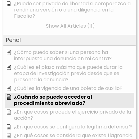
¿Puedo ser privado de libertad si comparezco a
rendir una versión o a una diligencia en la
Fiscalía?
Show All Articles (11)
Penal
¿Cómo puedo saber si una persona ha
interpuesto una denuncia en mi contra?
¿Cuál es el plazo máximo que puede durar la
etapa de investigación previa desde que se
presenta la denuncia?
¿Cuál es la vigencia de una boleta de auxilio?
¿Cuándo se puede acceder al
procedimiento abreviado?
¿En qué casos procede el ejercicio privado de la
acción?
¿En qué casos se configura la legítima defensa ?
¿En qué casos se considera que existe flagrancia