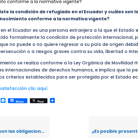
to conforme a la normativa vigente?
ste la condición de refugiado en el Ecuador y cuáles son lo
onocimiento conforme a la normativa vigente?
 en el Ecuador es una persona extranjera a la que el Estado 
cido formalmente la condición de protección internacional, 
ue no puede o no quiere regresar a su país de origen debi
rsecución o a riesgos graves contra su vida, libertad o inte
imiento se realiza conforme a la Ley Orgánica de Movilidad 
es internacionales de derechos humanos, e implica que la p
s criterios establecidos para ser protegida por el Estado e
atisfacción clic aquí
k
r
il
WhatsApp
Messenger
Compartir
Share
Post
es de una persona extranjera residente en el Ecuador?