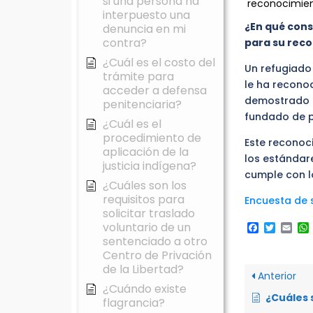
si una persona ha
reconocimien
interpuesto una
¿En qué consi
denuncia en mi
contra?
para su rec
¿Cuál es el costo del
Un refugiado
trámite para
le ha recono
acceder a defensa
demostrado q
penitenciaria?
fundado de pe
¿Cuál es el
procedimiento de
Este reconoc
aplicación de la
los estándar
justicia indígena?
cumple con lo
¿Cuáles son los
requisitos para
Encuesta de s
solicitar traslado
Faceboo
Twitte
Ema
voluntario de un
sentenciado a otro
Centro de Privación
de la Libertad?
Anterior
¿Cuándo existe
¿Cuáles son las obligacion
flagrancia?