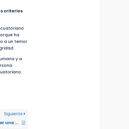
s criterios
ecuatoriano
porque ha
do a un temor
gridad.
Humana y a
ersona
cuatoriano.
Siguiente
¿Es posible presentar una solicitud de refugio fuera del plazo de noventa días en el Ecuador y en qué norma se sustenta?