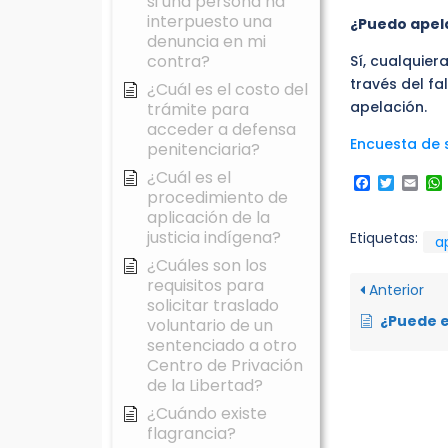
si una persona ha
interpuesto una
¿Puedo apela
denuncia en mi
contra?
Sí, cualquier
través del fa
¿Cuál es el costo del
apelación.
trámite para
acceder a defensa
Encuesta de s
penitenciaria?
¿Cuál es el
Faceboo
Twitte
Ema
procedimiento de
aplicación de la
justicia indígena?
Etiquetas:
a
¿Cuáles son los
requisitos para
Anterior
solicitar traslado
¿Puede estar la cuenta bancaria a n
voluntario de un
sentenciado a otro
Centro de Privación
de la Libertad?
¿Cuándo existe
flagrancia?