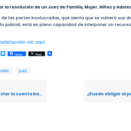
r la resolución de un Juez de Familia, Mujer, Niñez y Adol
a de las partes involucradas, que sienta que se vulneró sus 
llo judicial, está en pleno capacidad de interponer un recurs
atisfacción clic aquí
k
r
il
WhatsApp
Messenger
Compartir
Share
Post
pelar
juez
ombre de otra persona que no sea la representante del derechohabiente?