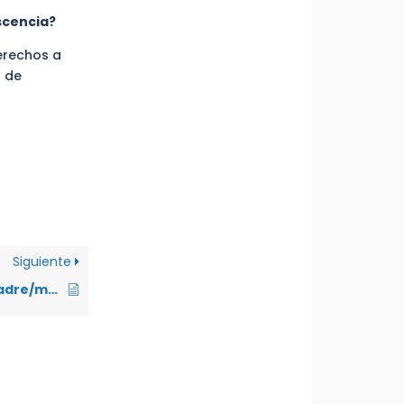
escencia?
derechos a
o de
Siguiente
¿Puedo obligar al padre/madre de mi hijo/a que lo visite?