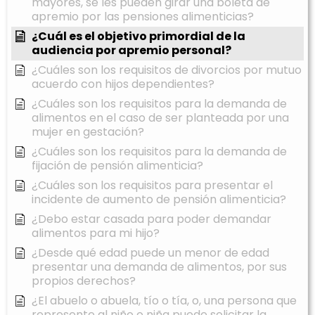
mayores, se les pueden girar una boleta de
apremio por las pensiones alimenticias?
¿Cuál es el objetivo primordial de la
audiencia por apremio personal?
¿Cuáles son los requisitos de divorcios por mutuo
acuerdo con hijos dependientes?
¿Cuáles son los requisitos para la demanda de
alimentos en el caso de ser planteada por una
mujer en gestación?
¿Cuáles son los requisitos para la demanda de
fijación de pensión alimenticia?
¿Cuáles son los requisitos para presentar el
incidente de aumento de pensión alimenticia?
¿Debo estar casada para poder demandar
alimentos para mi hijo?
¿Desde qué edad puede un menor de edad
presentar una demanda de alimentos, por sus
propios derechos?
¿El abuelo o abuela, tío o tía, o, una persona que
represente al niño o niña puede solicitar la