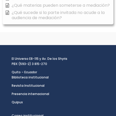
¿Qué materias pueden someterse a mediación?
¿Qué sucede si la parte invitada no acude a la
audiencia de mediación?
El Universo E8-115 y Av. De los Shyris
PBX (593-2) 3 815-270
Quito – Ecuador
Biblioteca institucional
Revista Institucional
Presencia internacional
Quipux
Correo institucional