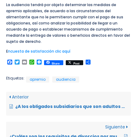
La audiencia tendrá por objeto determinar las medidas de
apremio aplicables, de acuerdo a las circunstancias del
alimentante que no le permitieron cumplir con el pago de sus
obligaciones, así como analizar la posibilidad de llegar a un
acuerdo de pago o establecer mecanismos de cumplimiento
mediante la entrega de valores o beneficios directos en favor del
sujeto de derecho.
E
ncuesta de satisfacción clic aquí
Facebook
Twitter
Email
WhatsApp
Messenger
Compartir
Share
Post
Etiquetas:
apremio
audiencia
Anterior
¿A los obligados subsidiarios que son adultos mayores, se les pueden girar una boleta de apremio por las pensiones alimenticias?
Siguiente
¿Cuáles son los requisitos de divorcios por mutuo acuerdo con hijos dependientes?