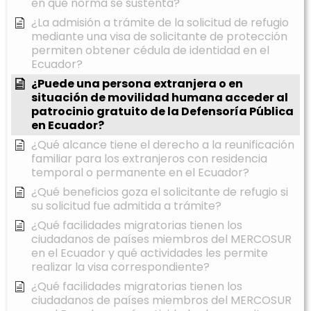
en qué norma se sustenta?
¿La admisión a trámite de la solicitud de refugio
mediante una visa de solicitante de protección
permiten obtener cédula de identidad en el
Ecuador?
¿Puede una persona extranjera o en
situación de movilidad humana acceder al
patrocinio gratuito de la Defensoría Pública
en Ecuador?
¿Qué alcance tiene el derecho a la reunificación
familiar para los extranjeros con residencia
temporal o permanente en el Ecuador?
¿Qué beneficios goza el solicitante de refugio si
su solicitud fue admitida a trámite?
¿Qué facilidades migratorias tienen los
ciudadanos de países miembros del MERCOSUR
en el Ecuador y qué actividades les permite
realizar la visa correspondiente?
¿Qué facilidades migratorias tienen los
ciudadanos de países miembros del MERCOSUR