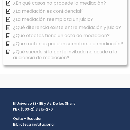
¿En qué casos no procede la mediación?
¿La mediación es confidencial?
¿La mediación reemplaza un juicio?
¿Qué diferencia existe entre mediación y juicio?
¿Qué efectos tiene un acta de mediación?
¿Qué materias pueden someterse a mediación?
¿Qué sucede si la parte invitada no acude a la
audiencia de mediación?
El Universo E8-115 y Av. De los Shyris
PBX (593-2) 3 815-270
Quito – Ecuador
Biblioteca institucional