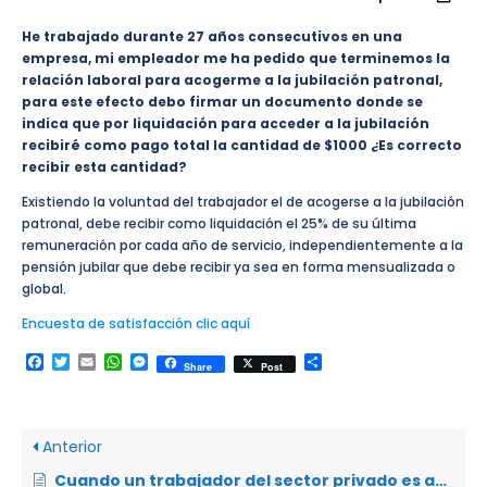
He trabajado durante 27 años consecutivos en una
empresa, mi empleador me ha pedido que terminemos la
relación laboral para acogerme a la jubilación patronal,
para este efecto debo firmar un documento donde se
indica que por liquidación para acceder a la jubilación
recibiré como pago total la cantidad de $1000 ¿Es correcto
recibir esta cantidad?
Existiendo la voluntad del trabajador el de acogerse a la jubilación
patronal, debe recibir como liquidación el 25% de su última
remuneración por cada año de servicio, independientemente a la
pensión jubilar que debe recibir ya sea en forma mensualizada o
global.
Encuesta de satisfacción clic aquí
Facebook
Twitter
Email
WhatsApp
Messenger
Compartir
Share
Post
Anterior
Cuando un trabajador del sector privado es asegurado en el IESS ¿Cuánto le descuentan mensualmente de su salario?