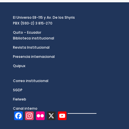
El Universo E8-115 y Av. De los Shyris
PBX (593-2) 3 815-270
Quito – Ecuador
Biblioteca institucional
Revista Institucional
Presencia internacional
Quipux
Correo institucional
SGDP
Fielweb
Canal interno
F
I
F
X
Y
a
n
l
o