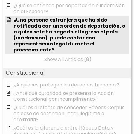
¿Qué se entiende por deportación e inadmisión
en el Ecuador?
¿Una persona extranjera que ha sido
notificada con una orden de deportación, o
a quien se le ha negado el ingreso al país
(inadmisión), puede contar con
representación legal durante el
procedimiento?
Show All Articles (8)
Constitucional
¿A quiénes protegen los derechos humanos?
¿Ante qué autoridad se presenta la Acción
Constitucional por Incumplimiento?
¿Cuál es el efecto de conceder Hábeas Corpus
en caso de detención ilegal, ilegítima o
arbitraria?
¿Cuál es la diferencia entre Hábeas Data y
Acción de Acceso a la información pública?