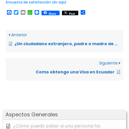
Encuesta de satisfacción clic aquí
Facebook
Twitter
Email
WhatsApp
Messenger
Compartir
Share
Post
Anterior
¿Un ciudadano extranjero, padre o madre de un hijo ecuatoriano, que ingresó de manera irregular, puede regularizar su situación migratoria mediante amparo por vínculo familiar?
Siguiente
Como obtengo una Visa en Ecuador
Aspectos Generales
¿Cómo puedo saber si una persona ha