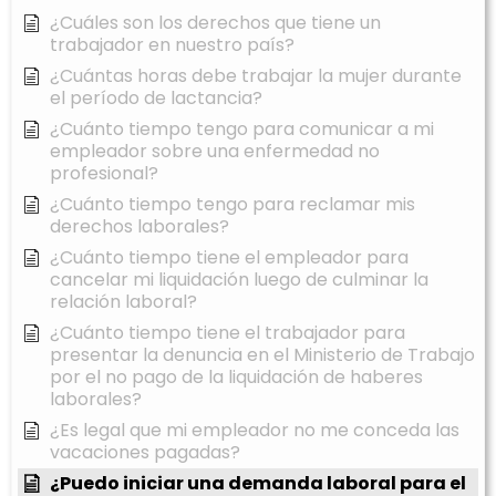
¿Cuáles son los derechos que tiene un
trabajador en nuestro país?
¿Cuántas horas debe trabajar la mujer durante
el período de lactancia?
¿Cuánto tiempo tengo para comunicar a mi
empleador sobre una enfermedad no
profesional?
¿Cuánto tiempo tengo para reclamar mis
derechos laborales?
¿Cuánto tiempo tiene el empleador para
cancelar mi liquidación luego de culminar la
relación laboral?
¿Cuánto tiempo tiene el trabajador para
presentar la denuncia en el Ministerio de Trabajo
por el no pago de la liquidación de haberes
laborales?
¿Es legal que mi empleador no me conceda las
vacaciones pagadas?
¿Puedo iniciar una demanda laboral para el