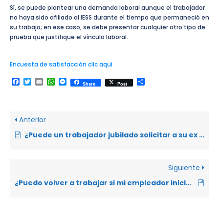
Sí, se puede plantear una demanda laboral aunque el trabajador
no haya sido afiliado al IESS durante el tiempo que permaneció en
su trabajo; en ese caso, se debe presentar cualquier otro tipo de
prueba que justifique el vínculo laboral.
Encuesta de satisfacción clic aquí
Facebook
Twitter
Email
WhatsApp
Messenger
Compartir
Share
Post
Anterior
¿Puede un trabajador jubilado solicitar a su ex empleador el pago de un fondo global de jubilación en vez de que le pague una pensión mensual?
Siguiente
¿Puedo volver a trabajar si mi empleador inicia un trámite de visto bueno en mi contra?