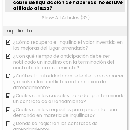
cobro de liquidación de haberes si no estuve
afiliado al IESS?
Show All Articles (32)
Inquilinato
¿Cómo recupera el inquilino el valor invertido en
las mejoras del lugar arrendado?
¿Con qué tiempo de anticipación debe ser
notificado un inquilino con la terminación del
contrato de arrendamiento?
¿Cuál es la autoridad competente para conocer
y resolver los conflictos en la relación de
arrendamiento?
¿Cuáles son las causales para dar por terminado
un contrato de arrendamiento?
¿Cuáles son los requisitos para presentar una
demanda en materia de inquilinato?
¿Dónde se registran los contratos de
arrendamiento?