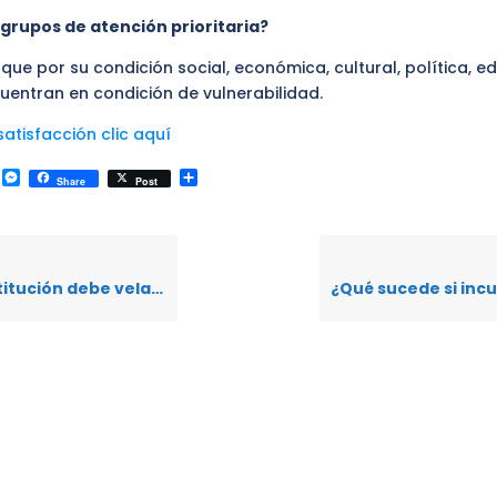
 grupos de atención prioritaria?
que por su condición social, económica, cultural, política, e
uentran en condición de vulnerabilidad.
atisfacción clic aquí
k
r
il
WhatsApp
Messenger
Compartir
Share
Post
alud de los sentenciados dentro de los Centro de Privación de la Libertad?