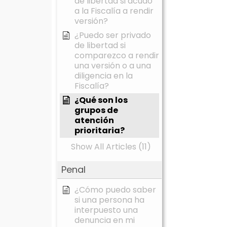
de libertad si acudo
a la Fiscalía a rendir
versión?
¿Puedo ser privado
de libertad si
comparezco a rendir
una versión o a una
diligencia en la
Fiscalía?
¿Qué son los
grupos de
atención
prioritaria?
Show All Articles (11)
Penal
¿Cómo puedo saber
si una persona ha
interpuesto una
denuncia en mi