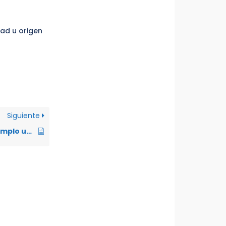
dad u origen
Siguiente
¿Qué sucede si incumplo una decisión u orden legítima de autoridad competente?