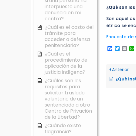
si una persona ha
interpuesto una
¿Qué son los
denuncia en mi
contra?
Son aquellos 
étnico se enc
¿Cuál es el costo del
trámite para
Encuesta de s
acceder a defensa
penitenciaria?
Faceboo
Twitte
Ema
¿Cuál es el
procedimiento de
aplicación de la
Anterior
justicia indígena?
¿Qué institución debe velar por la s
¿Cuáles son los
requisitos para
solicitar traslado
voluntario de un
sentenciado a otro
Centro de Privación
de la Libertad?
¿Cuándo existe
flagrancia?