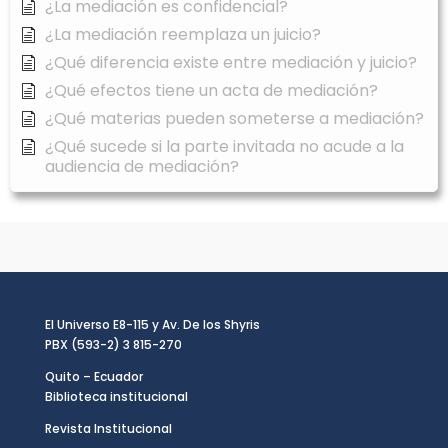
¿La mediación es confidencial?
¿La mediación reemplaza un juicio?
¿Qué diferencia existe entre mediación y juicio?
¿Qué efectos tiene un acta de mediación?
¿Qué materias pueden someterse a mediación?
¿Qué sucede si la parte invitada no acude a la
audiencia de mediación?
El Universo E8-115 y Av. De los Shyris
PBX (593-2) 3 815-270
Quito – Ecuador
Biblioteca institucional
Revista Institucional