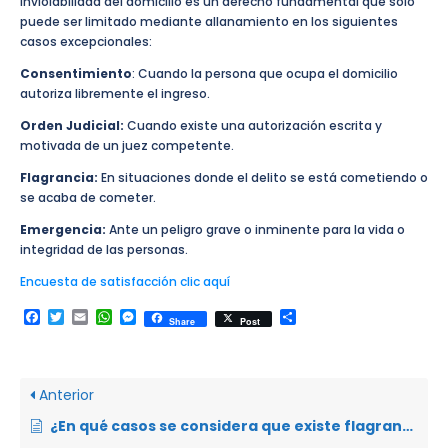
inviolabilidad del domicilio es un derecho fundamental que solo
puede ser limitado mediante allanamiento en los siguientes
casos excepcionales:
Consentimiento
: Cuando la persona que ocupa el domicilio
autoriza libremente el ingreso.
Orden Judicial:
Cuando existe una autorización escrita y
motivada de un juez competente.
Flagrancia:
En situaciones donde el delito se está cometiendo o
se acaba de cometer.
Emergencia:
Ante un peligro grave o inminente para la vida o
integridad de las personas.
Encuesta de satisfacción clic aquí
Facebook
Twitter
Email
WhatsApp
Messenger
Compartir
Share
Post
Anterior
¿En qué casos se considera que existe flagrancia en un delito?