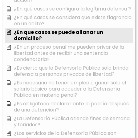
acción?
¿En qué casos se configura la legítima defensa ?
¿En qué casos se considera que existe flagrancia
en un delito?
¿En que casos se puede allanar un
domicilio?
¿En un proceso penal me pueden privar de la
libertad antes de recibir una sentencia
condenatoria?
¿Es cierto que la Defensoría Pública solo brinda
defensa a personas privadas de libertad?
¿Es necesario no tener empleo o ganar solo el
salario básico para acceder a la Defensoría
Pública en materia penal?
¿Es obligatorio declarar ante la policía después
de una detención?
¿La Defensoría Pública atiende fines de semana
y feriados?
¿Los servicios de la Defensoría Pública son