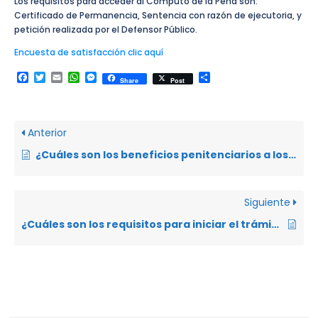
Los requisitos para acceder al Computo de la Pena son:
Certificado de Permanencia, Sentencia con razón de ejecutoria, y
petición realizada por el Defensor Público.
Encuesta de satisfacción clic aquí
Facebook
Twitter
Email
WhatsApp
Messenger
Compartir
Share
Post
Anterior
¿Cuáles son los beneficios penitenciarios a los que tienen derecho las personas privadas de libertad?
Siguiente
¿Cuáles son los requisitos para iniciar el trámite del Régimen Semiabierto?