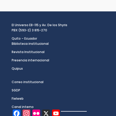
El Universo E8-115 y Av. De los Shyris
PBX (593-2) 3 815-270
Quito – Ecuador
Biblioteca institucional
Revista Institucional
Presencia internacional
Quipux
Correo institucional
SGDP
Fielweb
Canal interno
F
I
F
X
Y