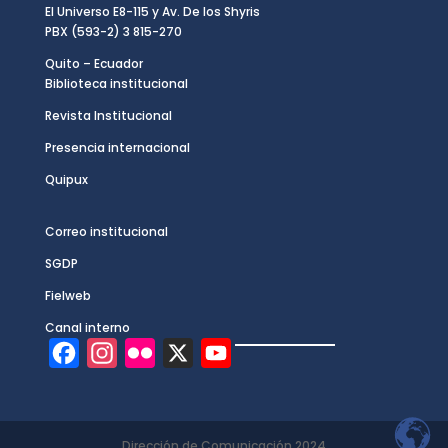
El Universo E8-115 y Av. De los Shyris
PBX (593-2) 3 815-270
Quito – Ecuador
Biblioteca institucional
Revista Institucional
Presencia internacional
Quipux
Correo institucional
SGDP
Fielweb
Canal interno
F
I
F
X
Y
a
n
l
o
c
s
i
u
e
t
c
T
Dirección de Comunicación 2024