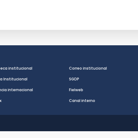
teca institucional
Correo institucional
a Institucional
SGDP
cia internacional
Fielweb
x
Canal interno