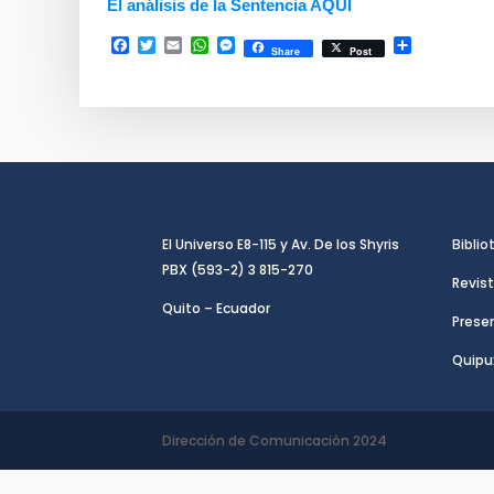
El análisis de la Sentencia AQUÍ
Facebook
Twitter
Email
WhatsApp
Messenger
Compartir
Share
Post
El Universo E8-115 y Av. De los Shyris
Biblio
PBX (593-2) 3 815-270
Revist
Quito – Ecuador
Presen
Quipu
Dirección de Comunicación 2024