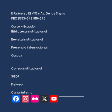
El Universo E8-115 y Av. De los Shyris
PBX (593-2) 3 815-270
Quito – Ecuador
Biblioteca institucional
Revista Institucional
Presencia internacional
Quipux
Correo institucional
SGDP
Fielweb
Canal interno
F
I
F
X
Y
a
n
l
o