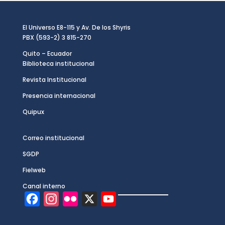
El Universo E8-115 y Av. De los Shyris
PBX (593-2) 3 815-270
Quito – Ecuador
Biblioteca institucional
Revista Institucional
Presencia internacional
Quipux
Correo institucional
SGDP
Fielweb
Canal interno
F
I
F
X
Y
a
n
l
o