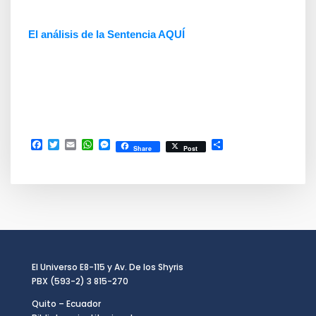
El análisis de la Sentencia AQUÍ
Facebook
Twitter
Email
WhatsApp
Messenger
Compartir
Share
Post
El Universo E8-115 y Av. De los Shyris
PBX (593-2) 3 815-270
Quito – Ecuador