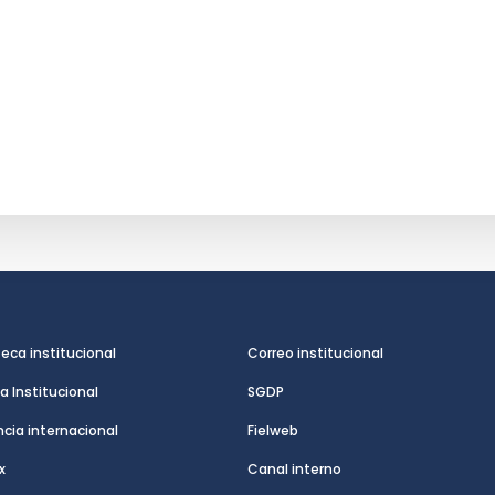
teca institucional
Correo institucional
a Institucional
SGDP
cia internacional
Fielweb
x
Canal interno