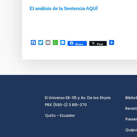
El análisis de la Sentencia AQUÍ
Facebook
Twitter
Email
WhatsApp
Messenger
Compartir
Share
Post
El Universo E8-115 y Av. De los Shyris
Biblio
PBX (593-2) 3 815-270
Revist
Quito – Ecuador
Presen
Quipu