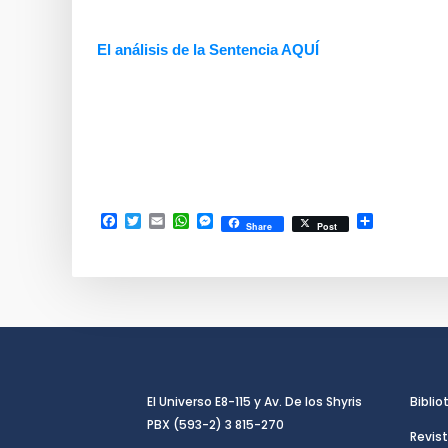
El análisis de la Sentencia AQUÍ
Facebook
Twitter
Email
WhatsApp
Messenger
Compartir
Share
Post
El Universo E8-115 y Av. De los Shyris
Biblio
PBX (593-2) 3 815-270
Revist